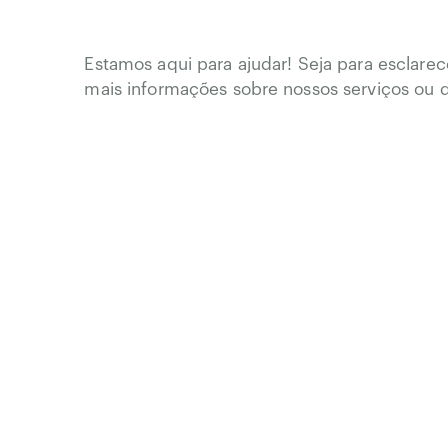
Estamos aqui para ajudar! Seja para esclarec
mais informações sobre nossos serviços ou d
parceria, nossa equipe está à disposição par
o formulário abaixo, envie um e-mail ou ligu
O escri