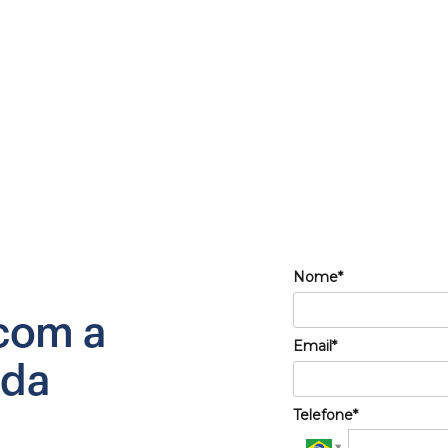
Nome*
com a
Email*
 da
Telefone*