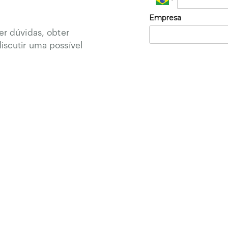
Empresa
er dúvidas, obter
iscutir uma possível
a atendê-lo. Preencha
e para nós.
Prometemos não utilizar
tipo de SPAM.
tório
Soluções
Clientes & Cases
Franquias
Notícias & Insights
Trabalhe
Para Empresa